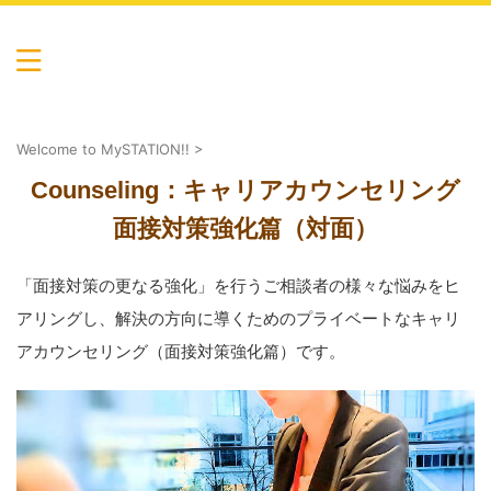
心も体も癒し健康に…マイステーションの輪。池袋・渋
谷・自由が丘・川崎からのアクセス便利。吉祥寺・国分
寺・所沢・川越にも教室あり
マイステーション by AllSupportCen
ter
Welcome to MySTATION!!
>
Counseling：キャリアカウンセリング
面接対策強化篇（対面）
「面接対策の更なる強化」を行うご相談者の様々な悩みをヒ
アリングし、解決の方向に導くためのプライベートなキャリ
アカウンセリング（面接対策強化篇）です。