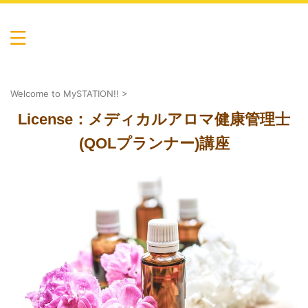
心も体も癒し健康に…マイステーションの輪。池袋・渋
谷・自由が丘・川崎からのアクセス便利。吉祥寺・国分
寺・所沢・川越にも教室あり
マイステーション by AllSupportCen
ter
Welcome to MySTATION!!
>
License：メディカルアロマ健康管理士
(QOLプランナー)講座