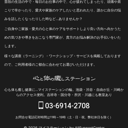
普段の生活の中で・毎日のお仕事の中で、心が疲れてしまったり、頭痛や肩
こりで辛かったり、愛犬や家族のケアしたいと思われたり、誰かに自分の悩
みを話したくなったりした時など…ありませんか？
ご自身やご家族・愛犬の心と体のケアをサポートしより良い方向へ向かうた
めの気づきや導きをおこなう専門家が、貴方のお悩み解決のお手伝いをいた
します。
様々な講座（ラーニング）・ワークショップ・サービスを掲載しております
ので、ご利用者様のご都合に合わせてお選びいただけます。
心も体も癒し健康に…マイステーションの輪。池袋・渋谷・自由が丘・川崎か
らのアクセス便利。吉祥寺・国分寺・所沢・川越にも教室あり
03-6914-2708
お問合せ電話応対時間は11時～19時（土・日・祝、弊社休日を除く）
© 2026 マイステーション by AllSupportCenter