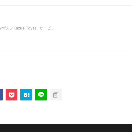
え／Kazue Toya） サービ ...