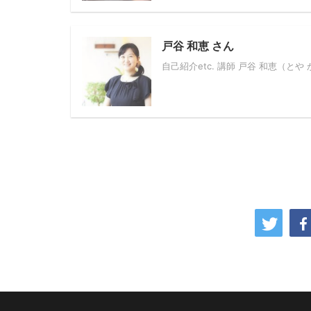
戸谷 和恵 さん
自己紹介etc. 講師 戸谷 和恵（とや かず