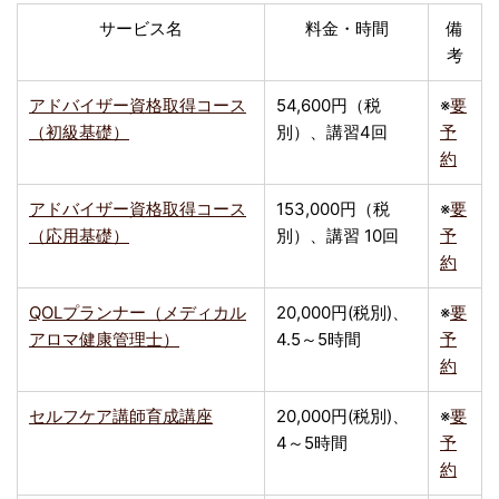
サービス名
料金・時間
備
考
アドバイザー資格取得コース
54,600円（税
※
要
（初級基礎）
別）、講習4回
予
約
アドバイザー資格取得コース
153,000円（税
※
要
（応用基礎）
別）、講習 10回
予
約
QOLプランナー（メディカル
20,000円(税別)、
※
要
アロマ健康管理士）
4.5～5時間
予
約
セルフケア講師育成講座
20,000円(税別)、
※
要
4～5時間
予
約