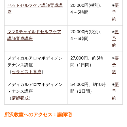
ペットセルフケア講師育成講
20,000円(税別)、
※
要
座
4～5時間
予
約
ママ&チャイルドセルフケア
20,000円(税別)、
※
要
講師育成講座
4～5時間
予
約
メディカルアロマボディメン
27,000円、約6時
※
要
テナンス講座
間（1日間）
予
（
セラピスト養成
）
約
メディカルアロマボディメン
54,000円、約10時
※
要
テナンス講座
間（2日間）
予
（
講師養成
）
約
所沢教室へのアクセス：講師宅