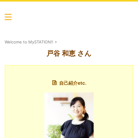
心も体も癒し健康に…マイステーションの輪。池袋・渋
谷・自由が丘・川崎からのアクセス便利。吉祥寺・国分
寺・所沢・川越にも教室あり
マイステーション by AllSupportCen
ter
Welcome to MySTATION!!
>
戸谷 和恵 さん
自己紹介etc.