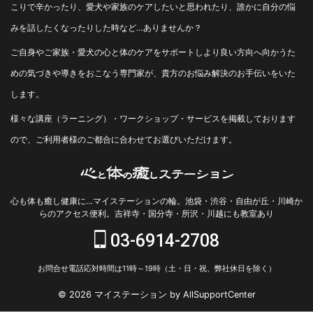
こりで辛かったり、愛犬や家族のケアしたいと思われたり、誰かに自分の悩
みを話したくなったりした時など…ありませんか？
ご自身やご家族・愛犬の心と体のケアをサポートしより良い方向へ向かうた
めの気づきや導きをおこなう専門家が、貴方のお悩み解決のお手伝いをいた
します。
様々な講座（ラーニング）・ワークショップ・サービスを掲載しております
ので、ご利用者様のご都合に合わせてお選びいただけます。
心も体も癒し健康に…マイステーションの輪。池袋・渋谷・自由が丘・川崎か
らのアクセス便利。吉祥寺・国分寺・所沢・川越にも教室あり
03-6914-2708
お問合せ電話応対時間は11時～19時（土・日・祝、弊社休日を除く）
© 2026 マイステーション by AllSupportCenter