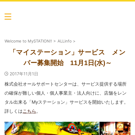
心も体も癒し健康に…マイステーションの輪。池袋・渋
谷・自由が丘・川崎からのアクセス便利。吉祥寺・国分
寺・所沢・川越にも教室あり
マイステーション by AllSupportCen
ter
Welcome to MySTATION!!
>
ALLinfo
>
「マイステーション」サービス メン
バー募集開始 11月1日(水)～
2017年11月1日
株式会社オールサポートセンターは、サービス提供する場所
の確保が難しい個人・個人事業主・法人向けに、店舗をレン
タル出来る「Myステーション」サービスを開始いたします。
詳しくは
こちら
。